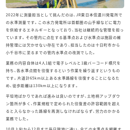
2022年に測量担当として挑んだのは、JR東日本信濃川発電所で
の水準測量です。この水力発電所は首都圏の山手線などに電力
を供給するエネルギーとなっており、当社は継続的な管理を担っ
ています。その管内に点在する基準点および水準点は施設の維
持管理には欠かせない存在であり、担当したのは十日町市から
小千谷市に至るまでの管内水準点の改測でした。
業務の内容自体は4人1組で電子レベルと1級バーコード標尺を
持ち、各水準点間を往復するという作業を繰り返すというもの
です。片道計65km以上ある水準路線を往復することになるた
め、徒歩距離は130km以上になります。
平坦地ばかりであれば進みは良いのですが、土地柄アップダウ
ン箇所が多く、作業規程で定められた往復差の許容範囲を超え
ると入らなかった路線を再測しなければならず、労力のかかる
業務でした。
10月上旬から12月まで毎日現地に通い、全ての水準点を網羅す