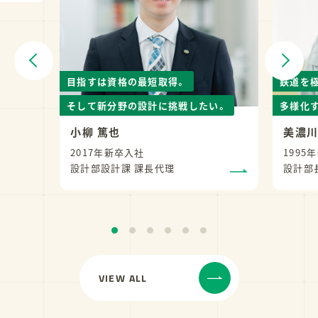
目指すは資格の最短取得。
鉄道を
そして新分野の設計に挑戦したい。
多様化
小柳 篤也
美濃川
2017年新卒入社
1995
設計部設計課 課長代理
設計部
VIEW ALL