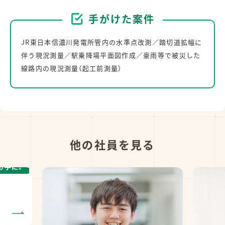
手がけた案件
JR東日本信濃川発電所管内の水準点改測／踏切道拡幅に
伴う現況測量／駅乗降場平面図作成／豪雨等で被災した
線路内の現況測量（起工前測量）
他の社員を見る
め手に。