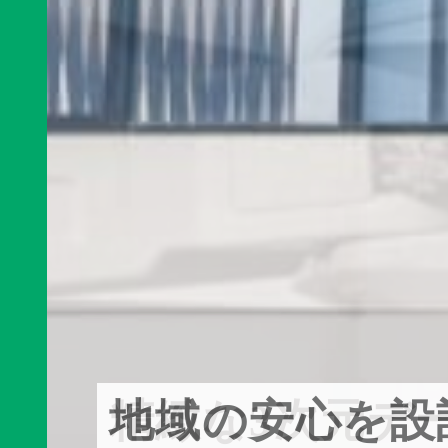
地域の安心を設
精緻な3次元デ
駅から広がる、