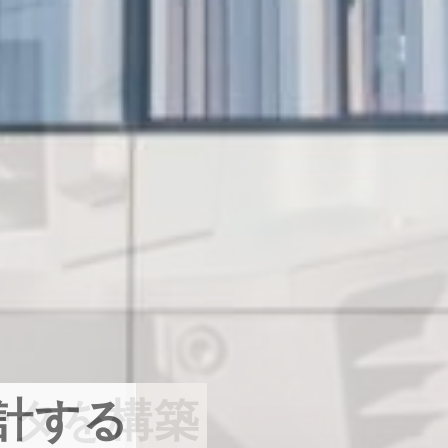
計する
ータを構築
社会貢献。