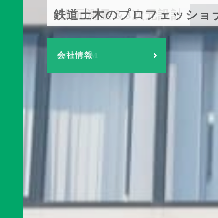
鉄道土木のプロフェッショ
3次元測量＆3次元設計
新卒・キャリア積極募集中
会社情報
BIM/CIM
採用情報